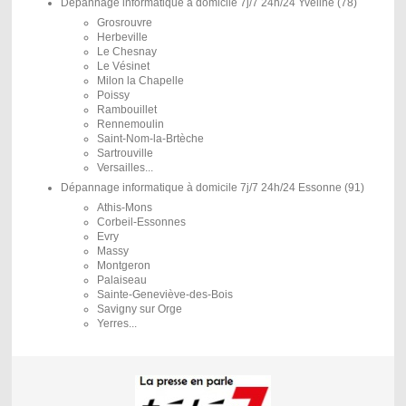
Dépannage informatique à domicile 7j/7 24h/24 Yveline (78)
Grosrouvre
Herbeville
Le Chesnay
Le Vésinet
Milon la Chapelle
Poissy
Rambouillet
Rennemoulin
Saint-Nom-la-Brtèche
Sartrouville
Versailles...
Dépannage informatique à domicile 7j/7 24h/24 Essonne (91)
Athis-Mons
Corbeil-Essonnes
Evry
Massy
Montgeron
Palaiseau
Sainte-Geneviève-des-Bois
Savigny sur Orge
Yerres...