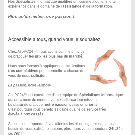
Nos Spécialistes Informatique
qualifiés
ont comme atout une forte
expérience dans le domaine de l'
assistance
et de la
formation
.
Plus qu'un métier, une passion !
Accessible à tous, quand vous le souhaitez
Chez AlloPC24™, nous avons comme principe
de pratiquer
les prix les plus bas du marché.
Nous nous forçons à appliquer des tarifications
très compétitives
pour permettre à chacun de
vous de nous
solliciter
.
La passion, notre leitmotiv.
AlloPC24™ est constituée d'une équipe de
Spécialistes Informatique
qui ont à
de mener avec
excellence
leur mission.
cœur
Le plaisir de pratiquer
notre passion
passe en
priorité
.
C'est pourquoi vous bénéficiez d'une qualité de service
très
élevée
à
prix cassés
.
Soucieux de répondre à vos attentes les plus exigeantes et dans le
besoin de vous satisfaire toujours plus, nous vous répondons
24h/24
et
ce,
7j/7
!